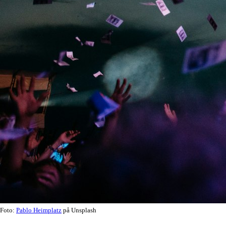
Foto:
Pablo Heimplatz
på Unsplash