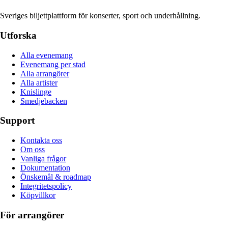
Sveriges biljettplattform för konserter, sport och underhållning.
Utforska
Alla evenemang
Evenemang per stad
Alla arrangörer
Alla artister
Knislinge
Smedjebacken
Support
Kontakta oss
Om oss
Vanliga frågor
Dokumentation
Önskemål & roadmap
Integritetspolicy
Köpvillkor
För arrangörer