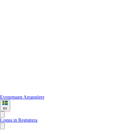
Evenemang
Arrangörer
sv
Logga in
Registrera