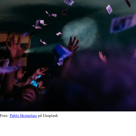
Foto:
Pablo Heimplatz
på Unsplash