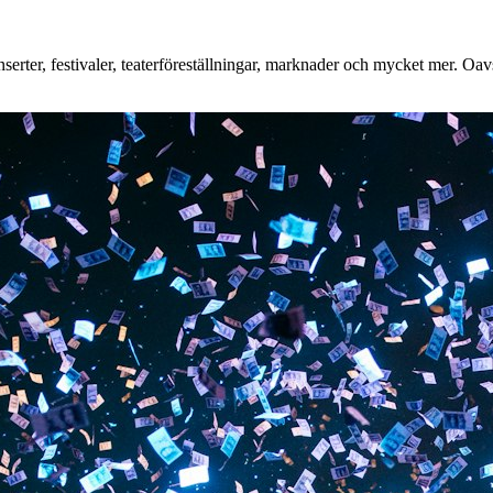
erter, festivaler, teaterföreställningar, marknader och mycket mer. Oavse