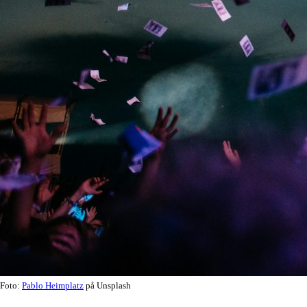
Foto:
Pablo Heimplatz
på Unsplash