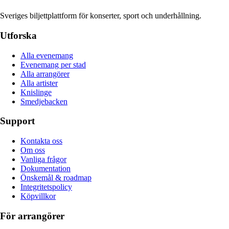
Sveriges biljettplattform för konserter, sport och underhållning.
Utforska
Alla evenemang
Evenemang per stad
Alla arrangörer
Alla artister
Knislinge
Smedjebacken
Support
Kontakta oss
Om oss
Vanliga frågor
Dokumentation
Önskemål & roadmap
Integritetspolicy
Köpvillkor
För arrangörer