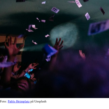
Foto:
Pablo Heimplatz
på Unsplash