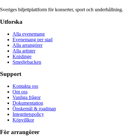
Sveriges biljettplattform för konserter, sport och underhållning.
Utforska
Alla evenemang
Evenemang per stad
Alla arrangörer
Alla artister
Knislinge
Smedjebacken
Support
Kontakta oss
Om oss
Vanliga frågor
Dokumentation
Önskemål & roadmap
Integritetspolicy
Köpvillkor
För arrangörer