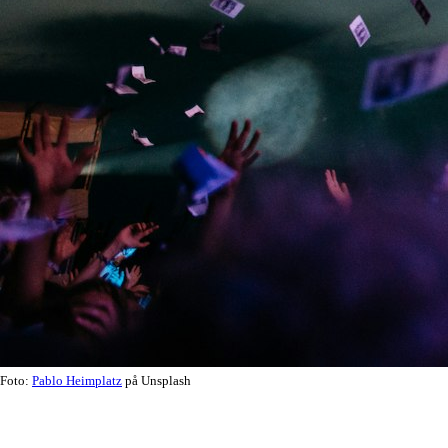
Foto:
Pablo Heimplatz
på Unsplash