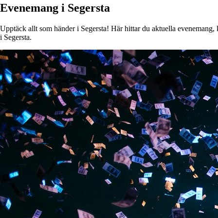
Evenemang i Segersta
Upptäck allt som händer i Segersta! Här hittar du aktuella evenemang, ko
i Segersta.