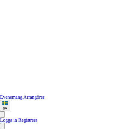
Evenemang
Arrangörer
sv
Logga in
Registrera