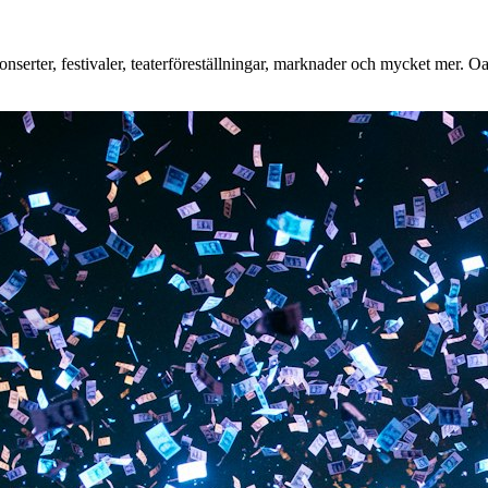
erter, festivaler, teaterföreställningar, marknader och mycket mer. Oavs