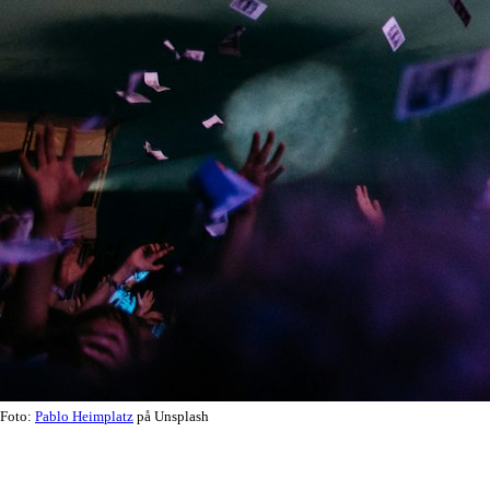
Foto:
Pablo Heimplatz
på Unsplash