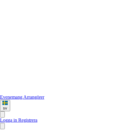
Evenemang
Arrangörer
sv
Logga in
Registrera