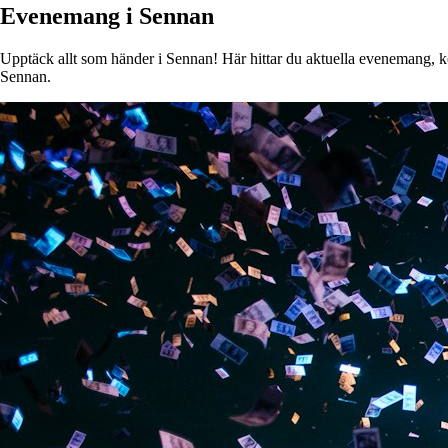
Evenemang i Sennan
Upptäck allt som händer i Sennan! Här hittar du aktuella evenemang, kons
Sennan.