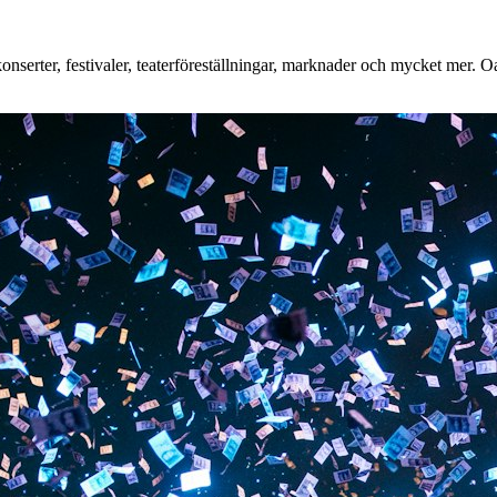
serter, festivaler, teaterföreställningar, marknader och mycket mer. Oav