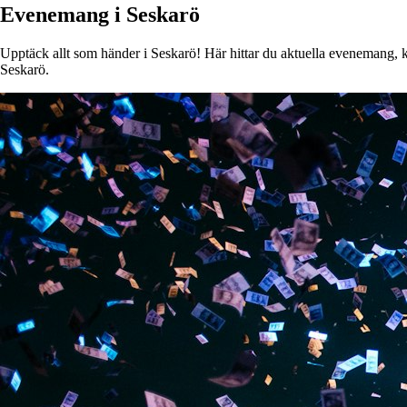
Evenemang i Seskarö
Upptäck allt som händer i Seskarö! Här hittar du aktuella evenemang, kon
Seskarö.