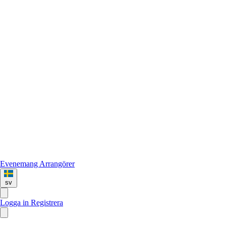
Evenemang
Arrangörer
sv
Logga in
Registrera