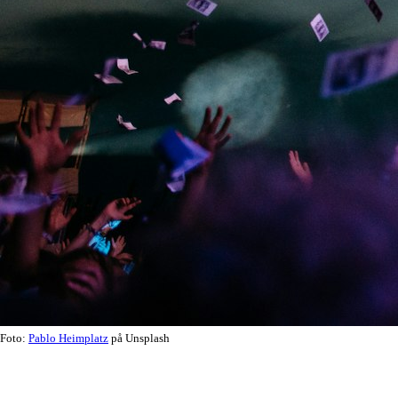
Foto:
Pablo Heimplatz
på Unsplash