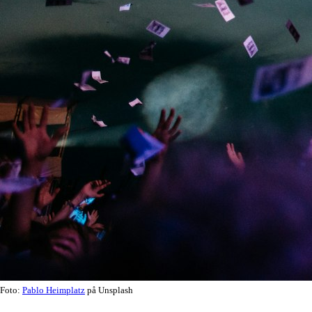
Foto:
Pablo Heimplatz
på Unsplash