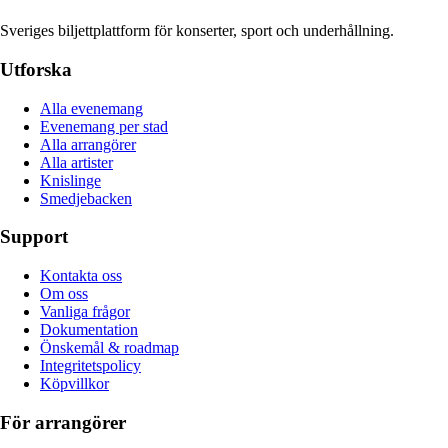
Sveriges biljettplattform för konserter, sport och underhållning.
Utforska
Alla evenemang
Evenemang per stad
Alla arrangörer
Alla artister
Knislinge
Smedjebacken
Support
Kontakta oss
Om oss
Vanliga frågor
Dokumentation
Önskemål & roadmap
Integritetspolicy
Köpvillkor
För arrangörer