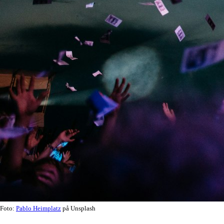
Foto:
Pablo Heimplatz
på Unsplash