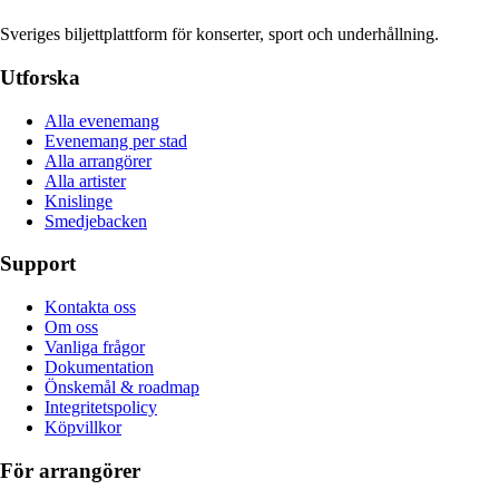
Sveriges biljettplattform för konserter, sport och underhållning.
Utforska
Alla evenemang
Evenemang per stad
Alla arrangörer
Alla artister
Knislinge
Smedjebacken
Support
Kontakta oss
Om oss
Vanliga frågor
Dokumentation
Önskemål & roadmap
Integritetspolicy
Köpvillkor
För arrangörer