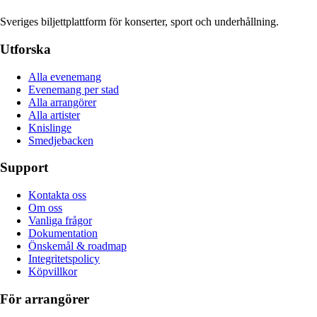
Sveriges biljettplattform för konserter, sport och underhållning.
Utforska
Alla evenemang
Evenemang per stad
Alla arrangörer
Alla artister
Knislinge
Smedjebacken
Support
Kontakta oss
Om oss
Vanliga frågor
Dokumentation
Önskemål & roadmap
Integritetspolicy
Köpvillkor
För arrangörer