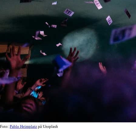
Foto:
Pablo Heimplatz
på Unsplash