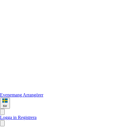
Evenemang
Arrangörer
sv
Logga in
Registrera