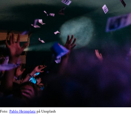
Foto:
Pablo Heimplatz
på Unsplash