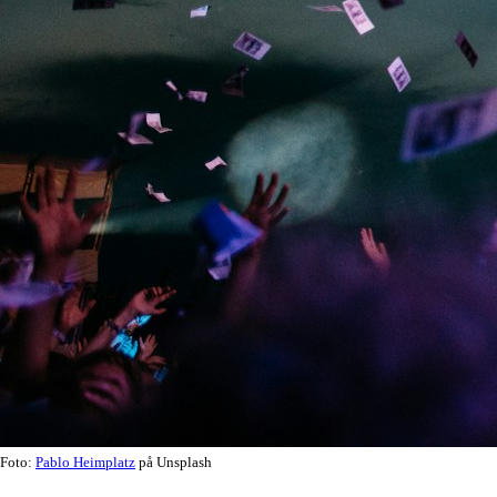
Foto:
Pablo Heimplatz
på Unsplash