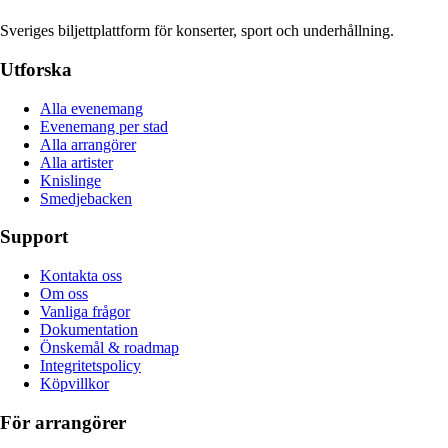
Sveriges biljettplattform för konserter, sport och underhållning.
Utforska
Alla evenemang
Evenemang per stad
Alla arrangörer
Alla artister
Knislinge
Smedjebacken
Support
Kontakta oss
Om oss
Vanliga frågor
Dokumentation
Önskemål & roadmap
Integritetspolicy
Köpvillkor
För arrangörer