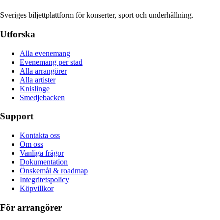
Sveriges biljettplattform för konserter, sport och underhållning.
Utforska
Alla evenemang
Evenemang per stad
Alla arrangörer
Alla artister
Knislinge
Smedjebacken
Support
Kontakta oss
Om oss
Vanliga frågor
Dokumentation
Önskemål & roadmap
Integritetspolicy
Köpvillkor
För arrangörer