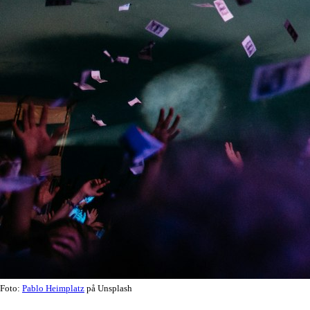
Foto:
Pablo Heimplatz
på Unsplash