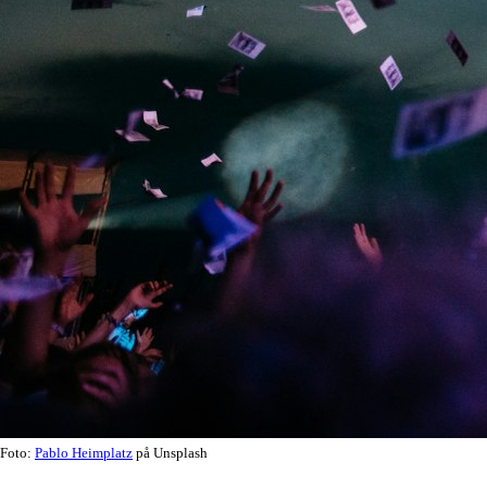
Foto:
Pablo Heimplatz
på Unsplash