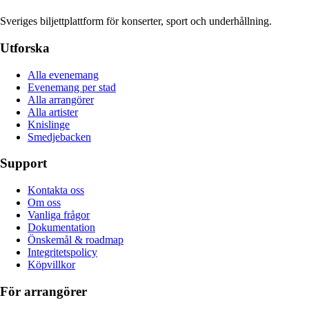
Sveriges biljettplattform för konserter, sport och underhållning.
Utforska
Alla evenemang
Evenemang per stad
Alla arrangörer
Alla artister
Knislinge
Smedjebacken
Support
Kontakta oss
Om oss
Vanliga frågor
Dokumentation
Önskemål & roadmap
Integritetspolicy
Köpvillkor
För arrangörer