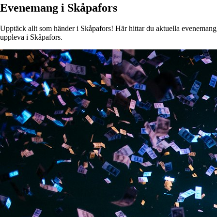
Evenemang i Skåpafors
Upptäck allt som händer i Skåpafors! Här hittar du aktuella evenemang, k
uppleva i Skåpafors.