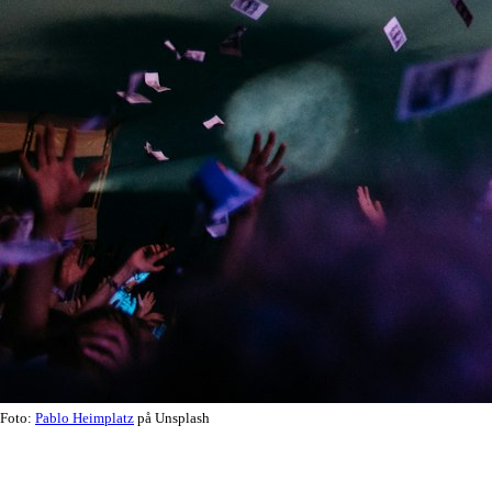
Foto:
Pablo Heimplatz
på Unsplash