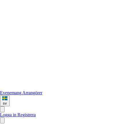
Evenemang
Arrangörer
sv
Logga in
Registrera