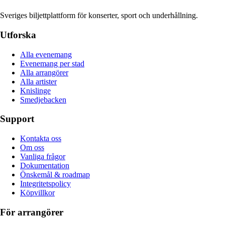
Sveriges biljettplattform för konserter, sport och underhållning.
Utforska
Alla evenemang
Evenemang per stad
Alla arrangörer
Alla artister
Knislinge
Smedjebacken
Support
Kontakta oss
Om oss
Vanliga frågor
Dokumentation
Önskemål & roadmap
Integritetspolicy
Köpvillkor
För arrangörer