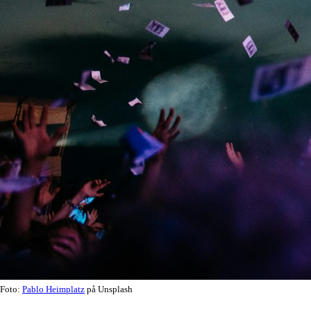
Foto:
Pablo Heimplatz
på Unsplash