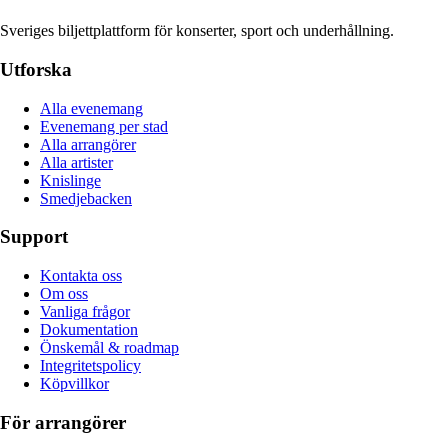
Sveriges biljettplattform för konserter, sport och underhållning.
Utforska
Alla evenemang
Evenemang per stad
Alla arrangörer
Alla artister
Knislinge
Smedjebacken
Support
Kontakta oss
Om oss
Vanliga frågor
Dokumentation
Önskemål & roadmap
Integritetspolicy
Köpvillkor
För arrangörer