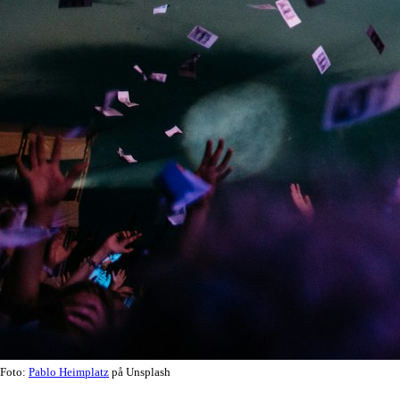
Foto:
Pablo Heimplatz
på Unsplash