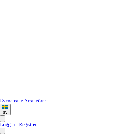
Evenemang
Arrangörer
sv
Logga in
Registrera