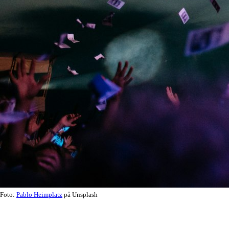
Foto:
Pablo Heimplatz
på Unsplash