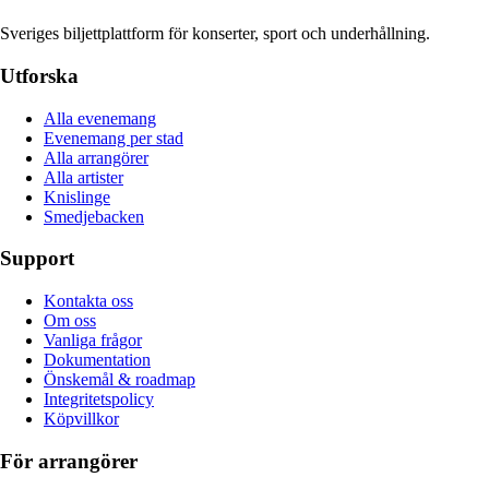
Sveriges biljettplattform för konserter, sport och underhållning.
Utforska
Alla evenemang
Evenemang per stad
Alla arrangörer
Alla artister
Knislinge
Smedjebacken
Support
Kontakta oss
Om oss
Vanliga frågor
Dokumentation
Önskemål & roadmap
Integritetspolicy
Köpvillkor
För arrangörer