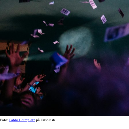
Foto:
Pablo Heimplatz
på Unsplash