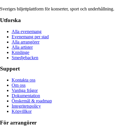
Sveriges biljettplattform för konserter, sport och underhållning.
Utforska
Alla evenemang
Evenemang per stad
Alla arrangörer
Alla artister
Knislinge
Smedjebacken
Support
Kontakta oss
Om oss
Vanliga frågor
Dokumentation
Önskemål & roadmap
Integritetspolicy
Köpvillkor
För arrangörer