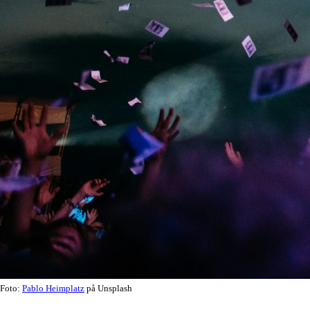
Foto:
Pablo Heimplatz
på Unsplash