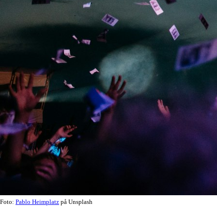
Foto:
Pablo Heimplatz
på Unsplash