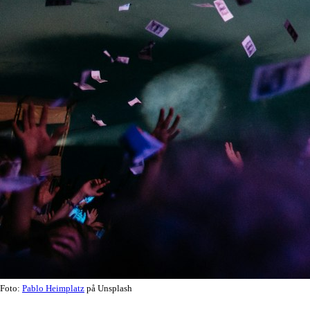
Foto:
Pablo Heimplatz
på Unsplash