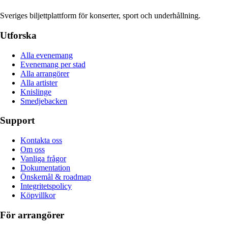
Sveriges biljettplattform för konserter, sport och underhållning.
Utforska
Alla evenemang
Evenemang per stad
Alla arrangörer
Alla artister
Knislinge
Smedjebacken
Support
Kontakta oss
Om oss
Vanliga frågor
Dokumentation
Önskemål & roadmap
Integritetspolicy
Köpvillkor
För arrangörer