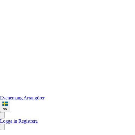
Evenemang
Arrangörer
sv
Logga in
Registrera