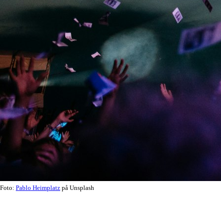
Foto:
Pablo Heimplatz
på Unsplash