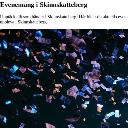
Evenemang i Skinnskatteberg
Upptäck allt som händer i Skinnskatteberg! Här hittar du aktuella evenem
uppleva i Skinnskatteberg.