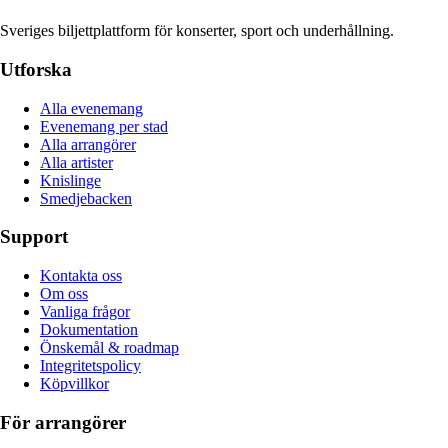
Sveriges biljettplattform för konserter, sport och underhållning.
Utforska
Alla evenemang
Evenemang per stad
Alla arrangörer
Alla artister
Knislinge
Smedjebacken
Support
Kontakta oss
Om oss
Vanliga frågor
Dokumentation
Önskemål & roadmap
Integritetspolicy
Köpvillkor
För arrangörer