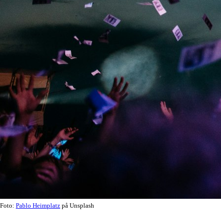
Foto:
Pablo Heimplatz
på Unsplash