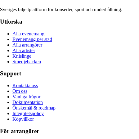
Sveriges biljettplattform för konserter, sport och underhållning.
Utforska
Alla evenemang
Evenemang per stad
Alla arrangörer
Alla artister
Knislinge
Smedjebacken
Support
Kontakta oss
Om oss
Vanliga frågor
Dokumentation
Önskemål & roadmap
Integritetspolicy
Köpvillkor
För arrangörer