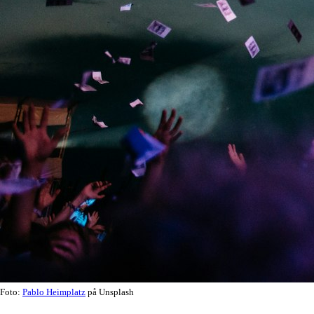
Foto:
Pablo Heimplatz
på Unsplash