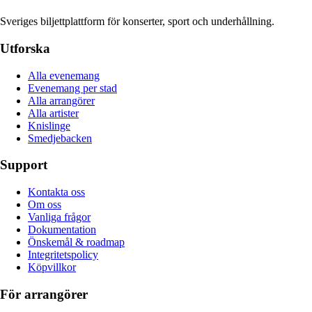
Sveriges biljettplattform för konserter, sport och underhållning.
Utforska
Alla evenemang
Evenemang per stad
Alla arrangörer
Alla artister
Knislinge
Smedjebacken
Support
Kontakta oss
Om oss
Vanliga frågor
Dokumentation
Önskemål & roadmap
Integritetspolicy
Köpvillkor
För arrangörer