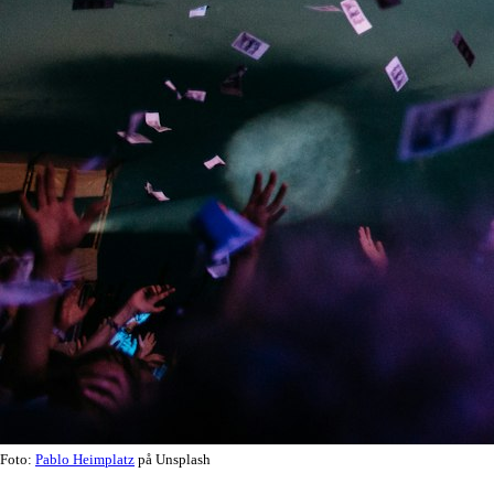
Foto:
Pablo Heimplatz
på Unsplash