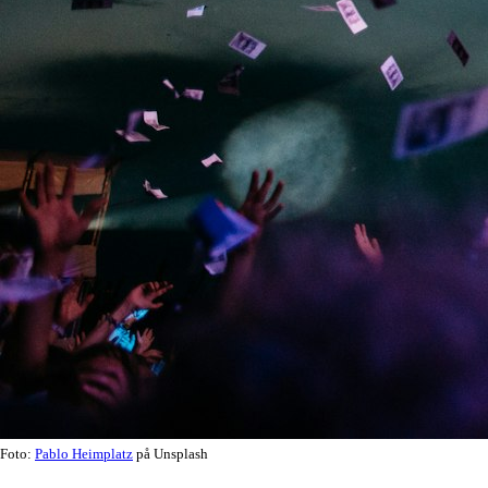
Foto:
Pablo Heimplatz
på Unsplash