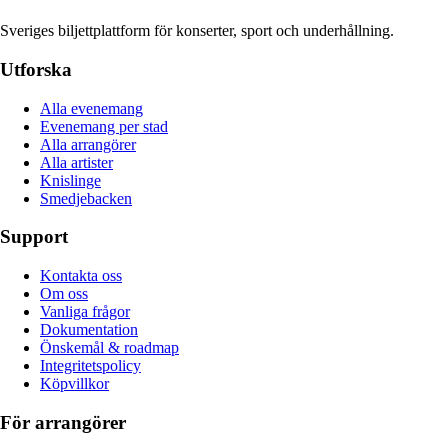
Sveriges biljettplattform för konserter, sport och underhållning.
Utforska
Alla evenemang
Evenemang per stad
Alla arrangörer
Alla artister
Knislinge
Smedjebacken
Support
Kontakta oss
Om oss
Vanliga frågor
Dokumentation
Önskemål & roadmap
Integritetspolicy
Köpvillkor
För arrangörer