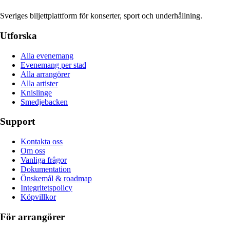
Sveriges biljettplattform för konserter, sport och underhållning.
Utforska
Alla evenemang
Evenemang per stad
Alla arrangörer
Alla artister
Knislinge
Smedjebacken
Support
Kontakta oss
Om oss
Vanliga frågor
Dokumentation
Önskemål & roadmap
Integritetspolicy
Köpvillkor
För arrangörer