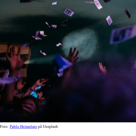
Foto:
Pablo Heimplatz
på Unsplash