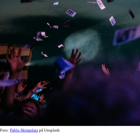
Foto:
Pablo Heimplatz
på Unsplash