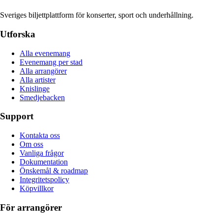
Sveriges biljettplattform för konserter, sport och underhållning.
Utforska
Alla evenemang
Evenemang per stad
Alla arrangörer
Alla artister
Knislinge
Smedjebacken
Support
Kontakta oss
Om oss
Vanliga frågor
Dokumentation
Önskemål & roadmap
Integritetspolicy
Köpvillkor
För arrangörer