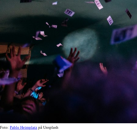
Foto:
Pablo Heimplatz
på Unsplash