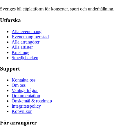
Sveriges biljettplattform för konserter, sport och underhållning.
Utforska
Alla evenemang
Evenemang per stad
Alla arrangörer
Alla artister
Knislinge
Smedjebacken
Support
Kontakta oss
Om oss
Vanliga frågor
Dokumentation
Önskemål & roadmap
Integritetspolicy
Köpvillkor
För arrangörer