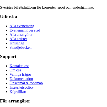
Sveriges biljettplattform för konserter, sport och underhållning.
Utforska
Alla evenemang
Evenemang per stad
Alla arrangörer
Alla artister
Knislinge
Smedjebacken
Support
Kontakta oss
Om oss
Vanliga frågor
Dokumentation
Önskemål & roadmap
Integritetspolicy
Köpvillkor
För arrangörer