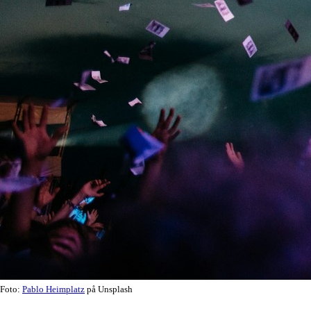
Foto:
Pablo Heimplatz
på Unsplash