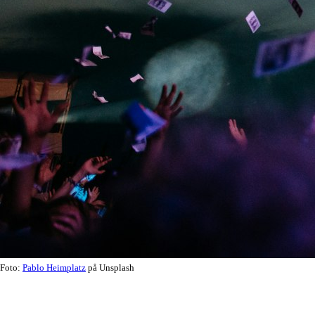
Foto:
Pablo Heimplatz
på Unsplash