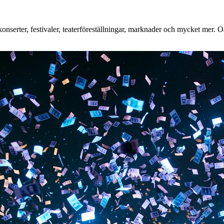
serter, festivaler, teaterföreställningar, marknader och mycket mer. Oav