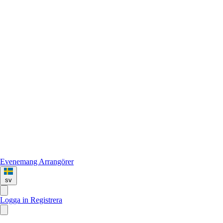
Evenemang
Arrangörer
sv
Logga in
Registrera