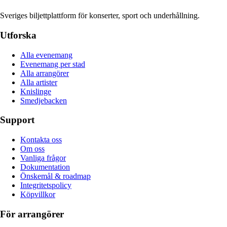
Sveriges biljettplattform för konserter, sport och underhållning.
Utforska
Alla evenemang
Evenemang per stad
Alla arrangörer
Alla artister
Knislinge
Smedjebacken
Support
Kontakta oss
Om oss
Vanliga frågor
Dokumentation
Önskemål & roadmap
Integritetspolicy
Köpvillkor
För arrangörer