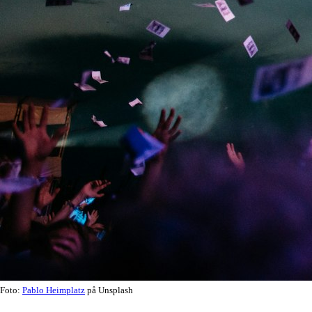
Foto:
Pablo Heimplatz
på Unsplash