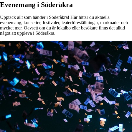
Evenemang i Söderåkra
Upptäck allt som händer i Söderåkra! Här hittar du aktuella
evenemang, konserter, festivaler, teaterföreställningar, marknader och
mycket mer. Oavsett om du är lokalbo eller besökare finns det alltid
något att uppleva i Söderåkra.