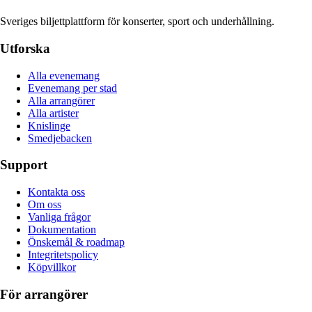
Sveriges biljettplattform för konserter, sport och underhållning.
Utforska
Alla evenemang
Evenemang per stad
Alla arrangörer
Alla artister
Knislinge
Smedjebacken
Support
Kontakta oss
Om oss
Vanliga frågor
Dokumentation
Önskemål & roadmap
Integritetspolicy
Köpvillkor
För arrangörer