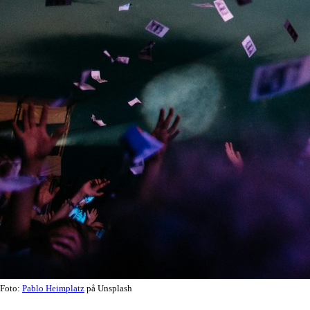
Foto:
Pablo Heimplatz
på Unsplash