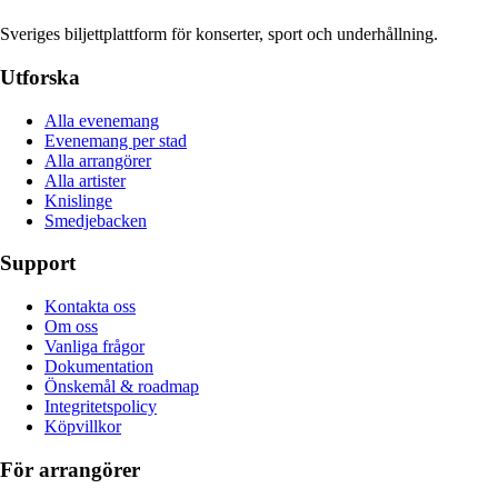
Sveriges biljettplattform för konserter, sport och underhållning.
Utforska
Alla evenemang
Evenemang per stad
Alla arrangörer
Alla artister
Knislinge
Smedjebacken
Support
Kontakta oss
Om oss
Vanliga frågor
Dokumentation
Önskemål & roadmap
Integritetspolicy
Köpvillkor
För arrangörer