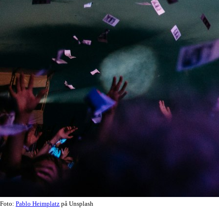
Foto:
Pablo Heimplatz
på Unsplash