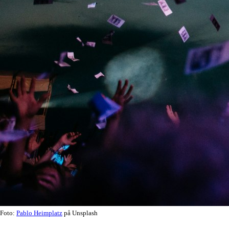
Foto:
Pablo Heimplatz
på Unsplash