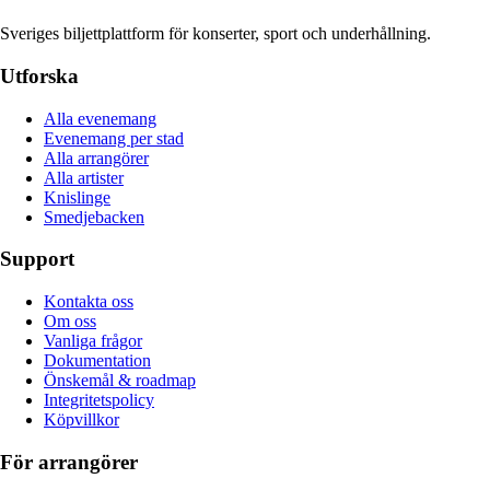
Sveriges biljettplattform för konserter, sport och underhållning.
Utforska
Alla evenemang
Evenemang per stad
Alla arrangörer
Alla artister
Knislinge
Smedjebacken
Support
Kontakta oss
Om oss
Vanliga frågor
Dokumentation
Önskemål & roadmap
Integritetspolicy
Köpvillkor
För arrangörer