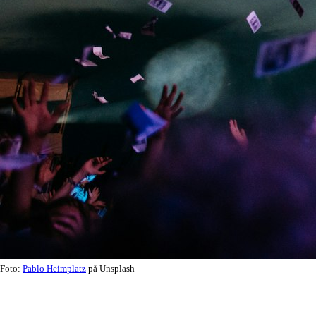
Foto:
Pablo Heimplatz
på Unsplash