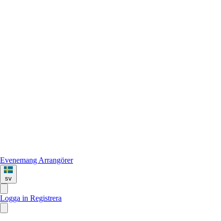
Evenemang
Arrangörer
sv
Logga in
Registrera