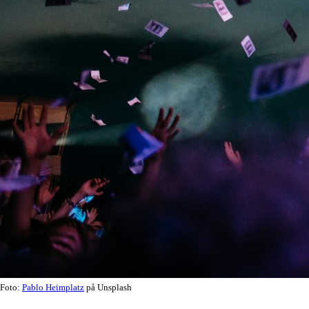
Foto:
Pablo Heimplatz
på Unsplash