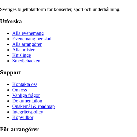
Sveriges biljettplattform för konserter, sport och underhållning.
Utforska
Alla evenemang
Evenemang per stad
Alla arrangörer
Alla artister
Knislinge
Smedjebacken
Support
Kontakta oss
Om oss
Vanliga frågor
Dokumentation
Önskemål & roadmap
Integritetspolicy
Köpvillkor
För arrangörer