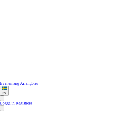
Evenemang
Arrangörer
sv
Logga in
Registrera