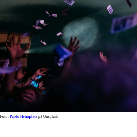
Foto:
Pablo Heimplatz
på Unsplash