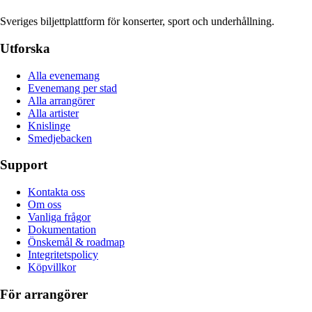
Sveriges biljettplattform för konserter, sport och underhållning.
Utforska
Alla evenemang
Evenemang per stad
Alla arrangörer
Alla artister
Knislinge
Smedjebacken
Support
Kontakta oss
Om oss
Vanliga frågor
Dokumentation
Önskemål & roadmap
Integritetspolicy
Köpvillkor
För arrangörer