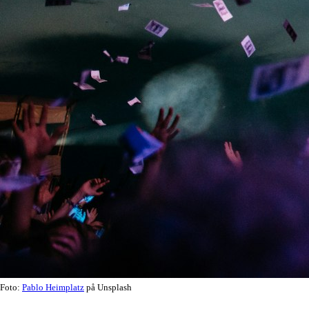
Foto:
Pablo Heimplatz
på Unsplash