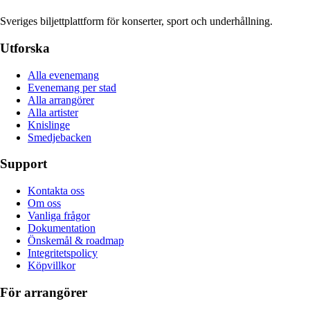
Sveriges biljettplattform för konserter, sport och underhållning.
Utforska
Alla evenemang
Evenemang per stad
Alla arrangörer
Alla artister
Knislinge
Smedjebacken
Support
Kontakta oss
Om oss
Vanliga frågor
Dokumentation
Önskemål & roadmap
Integritetspolicy
Köpvillkor
För arrangörer