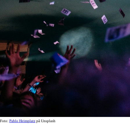
Foto:
Pablo Heimplatz
på Unsplash