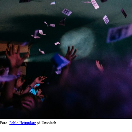
Foto:
Pablo Heimplatz
på Unsplash