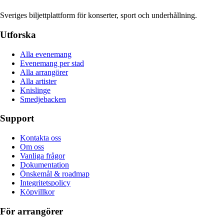
Sveriges biljettplattform för konserter, sport och underhållning.
Utforska
Alla evenemang
Evenemang per stad
Alla arrangörer
Alla artister
Knislinge
Smedjebacken
Support
Kontakta oss
Om oss
Vanliga frågor
Dokumentation
Önskemål & roadmap
Integritetspolicy
Köpvillkor
För arrangörer