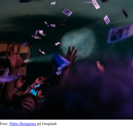
Foto:
Pablo Heimplatz
på Unsplash