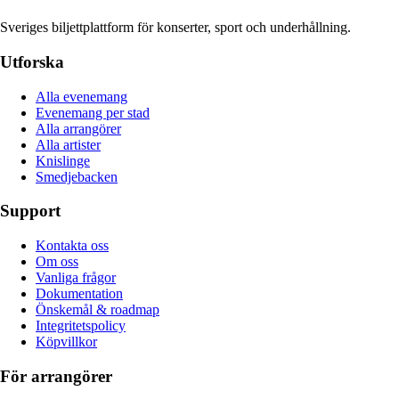
Sveriges biljettplattform för konserter, sport och underhållning.
Utforska
Alla evenemang
Evenemang per stad
Alla arrangörer
Alla artister
Knislinge
Smedjebacken
Support
Kontakta oss
Om oss
Vanliga frågor
Dokumentation
Önskemål & roadmap
Integritetspolicy
Köpvillkor
För arrangörer