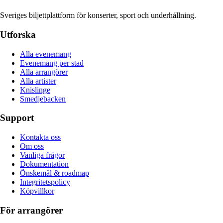
Sveriges biljettplattform för konserter, sport och underhållning.
Utforska
Alla evenemang
Evenemang per stad
Alla arrangörer
Alla artister
Knislinge
Smedjebacken
Support
Kontakta oss
Om oss
Vanliga frågor
Dokumentation
Önskemål & roadmap
Integritetspolicy
Köpvillkor
För arrangörer