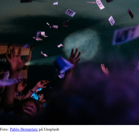
Foto:
Pablo Heimplatz
på Unsplash