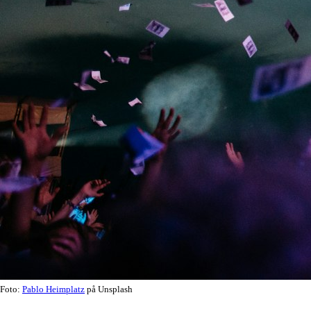
Foto:
Pablo Heimplatz
på Unsplash