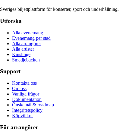
Sveriges biljettplattform för konserter, sport och underhållning.
Utforska
Alla evenemang
Evenemang per stad
Alla arrangörer
Alla artister
Knislinge
Smedjebacken
Support
Kontakta oss
Om oss
Vanliga frågor
Dokumentation
Önskemål & roadmap
Integritetspolicy
Köpvillkor
För arrangörer