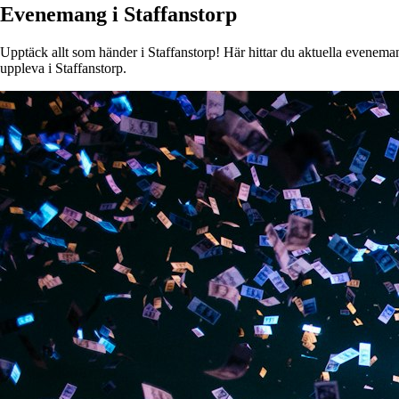
Evenemang i Staffanstorp
Upptäck allt som händer i Staffanstorp! Här hittar du aktuella evenemang
uppleva i Staffanstorp.