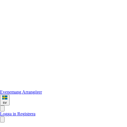
Evenemang
Arrangörer
sv
Logga in
Registrera