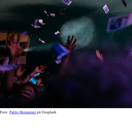
Foto:
Pablo Heimplatz
på Unsplash