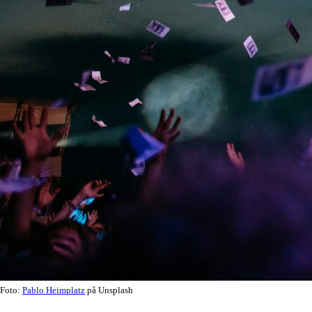
Foto:
Pablo Heimplatz
på Unsplash