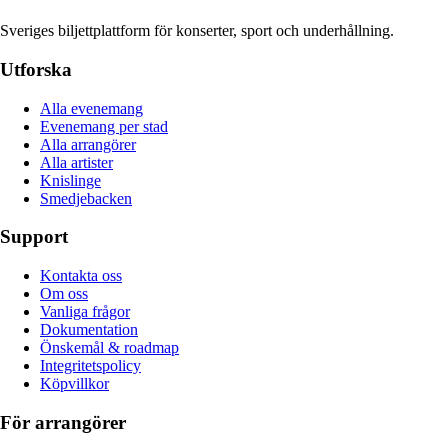
Sveriges biljettplattform för konserter, sport och underhållning.
Utforska
Alla evenemang
Evenemang per stad
Alla arrangörer
Alla artister
Knislinge
Smedjebacken
Support
Kontakta oss
Om oss
Vanliga frågor
Dokumentation
Önskemål & roadmap
Integritetspolicy
Köpvillkor
För arrangörer