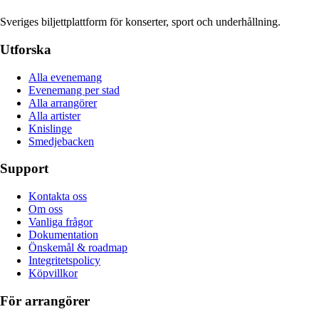
Sveriges biljettplattform för konserter, sport och underhållning.
Utforska
Alla evenemang
Evenemang per stad
Alla arrangörer
Alla artister
Knislinge
Smedjebacken
Support
Kontakta oss
Om oss
Vanliga frågor
Dokumentation
Önskemål & roadmap
Integritetspolicy
Köpvillkor
För arrangörer