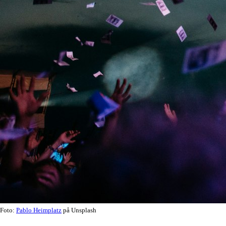
Foto:
Pablo Heimplatz
på Unsplash