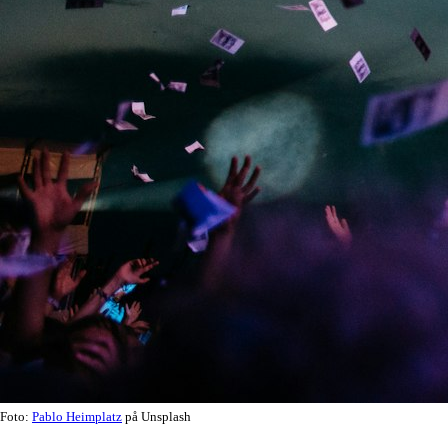
Foto:
Pablo Heimplatz
på Unsplash