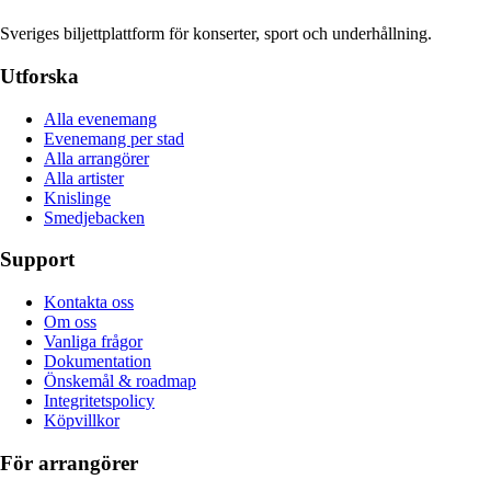
Sveriges biljettplattform för konserter, sport och underhållning.
Utforska
Alla evenemang
Evenemang per stad
Alla arrangörer
Alla artister
Knislinge
Smedjebacken
Support
Kontakta oss
Om oss
Vanliga frågor
Dokumentation
Önskemål & roadmap
Integritetspolicy
Köpvillkor
För arrangörer