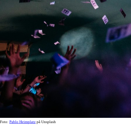
Foto:
Pablo Heimplatz
på Unsplash