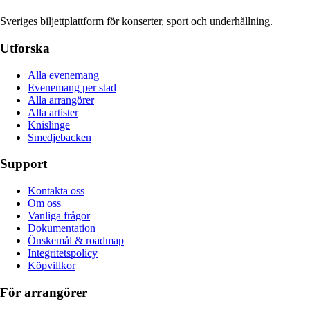
Sveriges biljettplattform för konserter, sport och underhållning.
Utforska
Alla evenemang
Evenemang per stad
Alla arrangörer
Alla artister
Knislinge
Smedjebacken
Support
Kontakta oss
Om oss
Vanliga frågor
Dokumentation
Önskemål & roadmap
Integritetspolicy
Köpvillkor
För arrangörer